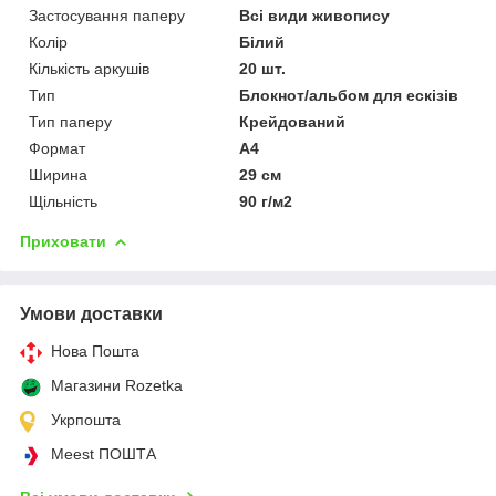
Застосування паперу
Всі види живопису
Колір
Білий
Кількість аркушів
20 шт.
Тип
Блокнот/альбом для ескізів
Тип паперу
Крейдований
Формат
A4
Ширина
29 см
Щільність
90 г/м2
Приховати
Умови доставки
Нова Пошта
Магазини Rozetka
Укрпошта
Meest ПОШТА