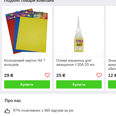
Подібні товари компанії
Кольоровий картон А4 7
Олива машинна для
Зоши
кольорів
змащення І-20А 20 мл
арку
обкл
29
25
12
₴
₴
Купити
Купити
Про нас
97% позитивних з 360 відгуків за рік