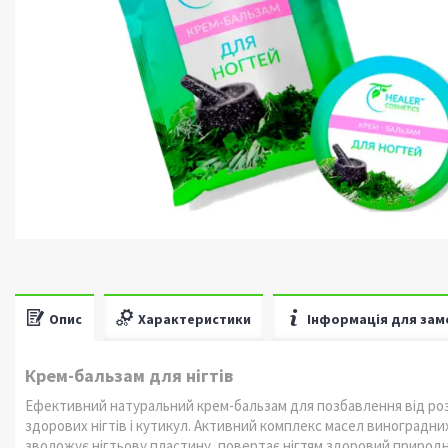
Опис
Характеристики
Інформація для зам
Крем-бальзам для нігтів
Ефективний натуральний крем-бальзам для позбавлення від розша
здорових нігтів і кутикул. Активний комплекс масел виноградних
зволожує нігтьову пластину, повертає нігтям здоровий природн