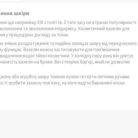
шення шкіри
ник ще наприкінці ХІХ століття. З того часу не втрачає популярності
заспокоєння та зволоження епідермісу. Косметичний вазелін для
ом у процедурах догляду за тілом.
но знімає роздратування та надійно захищає шкіру від передчасного
єрну функцію. Вазелін можна застосовувати для пом'якшення
 видалення водостійкої косметики. У холодну пору року він урятує
нанесіть вазелін на брови. Він створює бар'єр, який не дозволяє
ену або огрубілу шкіру тонкою кулею і втерти легкими рухами.
ті зробити захисну пов'язку, на ноги надіти бавовняні носки.