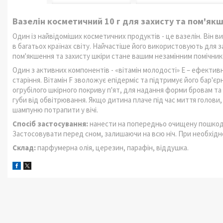
Вазелін косметичний 10 г для захисту та пом'як
Один із найвідоміших косметичних продуктів - це вазелін. Він ви
в багатьох країнах світу. Найчастіше його використовують для 
пом'якшення та захисту шкіри стане вашим незамінним помічник
Один з активних компонентів - «вітамін молодості» Е – ефектив
старіння. Вітамін F зволожує епідерміс та підтримує його бар'
огрубілого шкірного покриву п'ят, для надання форми бровам та
губи від обвітрювання. Якщо дитина плаче під час миття голови, 
шампуню потрапити у вічі.
Спосіб застосування:
нанести на попередньо очищену пошкодж
Застосовувати перед сном, залишаючи на всю ніч. При необхіднос
Склад:
парфумерна олія, церезин, парафін, віддушка.