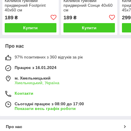
Килимок гумовий
Килимок гумовий
Кили
придверний Footprint
придверний Сонце 40х60
прид
40х60 см
см
45х7
189
189
299
₴
₴
Купити
Купити
Про нас
97% позитивних з 360 відгуків за рік
Працює з 16.01.2024
м. Хмельницький
Хмельницький, Україна
Контакти
Сьогодні працює з 08:00 до 17:00
Показати весь графік роботи
Про нас