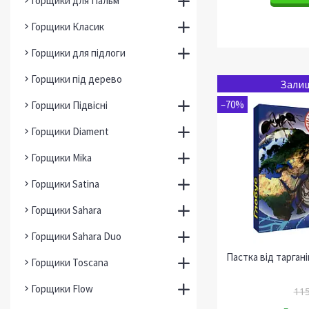
Горщики для Пальм
Горщики Класик
Горщики для підлоги
Горщики під дерево
Залиш
–70%
Горщики Підвісні
Горщики Diament
Горщики Mika
Горщики Satina
Горщики Sahara
Горщики Sahara Duo
Пастка від тарган
Горщики Toscana
Горщики Flow
115