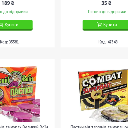
189 ₴
35 ₴
о до відправки
Готово до відправки
Купити
Купити
35581
47548
нів та мурах Великий Воїн
Пастки від тарганів та мурашо