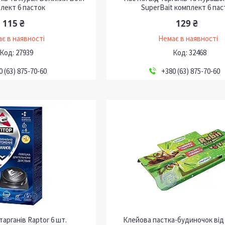
лект 6 пасток
SuperBait комплект 6 пас
115 ₴
129 ₴
є в наявності
Немає в наявності
27939
32468
0 (63) 875-70-60
+380 (63) 875-70-60
тарганів Raptor 6 шт.
Клейова пастка-будиночок від 