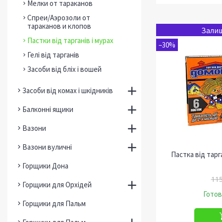
Мелки от тараканов
Спреи/Аэрозоли от
тараканов и клопов
Залиш
Пастки від тарганів і мурах
–30%
Гелі від тарганів
Засоби від бліх і вошей
Засоби від комах і шкідників
Балконні ящики
Вазони
Вазони вуличні
Пастка від тар
Горщики Дона
115
Горщики для Орхідей
Готов
Горщики для Пальм