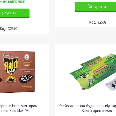
о до відправки
Купити
Купити
32587
32610
арганів із регулятором
Клейова пастка-будиночок від тар
ення Raid Max 4+1
Killer з приманкою