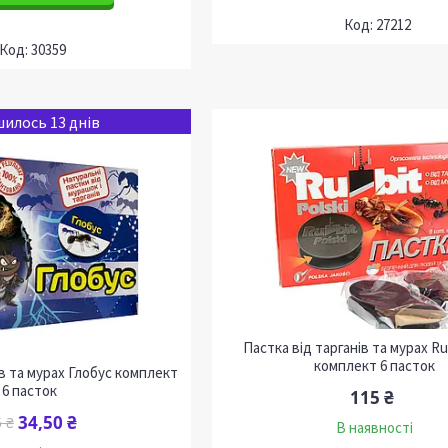
27212
30359
илось 13 днів
Пастка від тарганів та мурах Rub
комплект 6 пасток
ів та мурах Глобус комплект
6 пасток
115 ₴
34,50 ₴
 ₴
В наявності