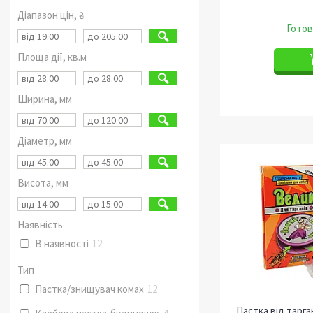
Діапазон цін, ₴
Готов
Площа дії, кв.м
Ширина, мм
Діаметр, мм
Висота, мм
Наявність
В наявності
12
Тип
Пастка/знищувач комах
12
Пастка від тарга