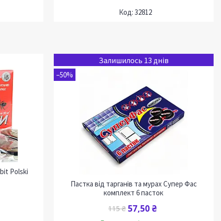
32812
Залишилось 13 днів
–50%
it Polski
Пастка від тарганів та мурах Супер Фас
комплект 6 пасток
57,50 ₴
115 ₴