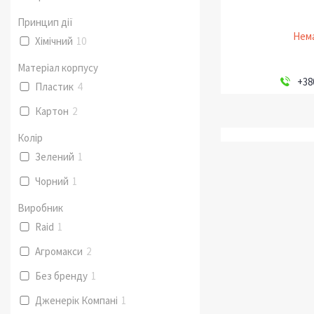
Принцип дії
Нема
Хімічний
10
Матеріал корпусу
+38
Пластик
4
Картон
2
Колір
Зелений
1
Чорний
1
Виробник
Raid
1
Агромакси
2
Без бренду
1
Дженерік Компані
1