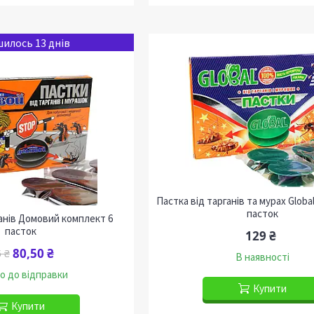
илось 13 днів
Пастка від тарганів та мурах Globa
пасток
ганів Домовий комплект 6
пасток
129 ₴
80,50 ₴
 ₴
В наявності
о до відправки
Купити
Купити