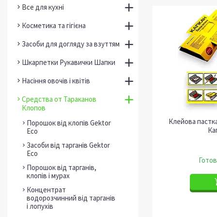
Все для кухні
Косметика та гігієна
Засоби для догляду за взуттям
Шкарпетки Рукавички Шапки
Насіння овочів і квітів
Средства от Тараканов
Клопов
Клейова пастка
Порошок від клопів Gektor
Ка
Есо
Засоби від тарганів Gektor
Есо
Готов
Порошок від тарганів,
клопів і мурах
Концентрат
водорозчинний від тарганів
і лопухів