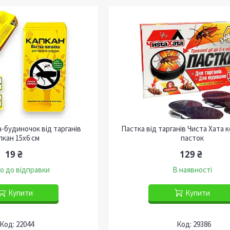
-будиночок від тарганів
Пастка від тарганів Чиста Хата 
пкан 15х6 см
пасток
19 ₴
129 ₴
о до відправки
В наявності
Купити
Купити
22044
29386