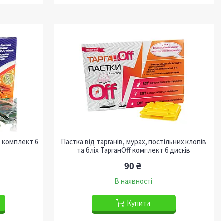
l комплект 6
Пастка від тарганів, мурах, постільних клопів
та бліх ТарганOff комплект 6 дисків
90 ₴
В наявності
Купити