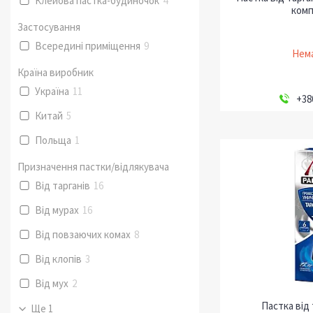
Клейова пастка-будиночок
4
комп
Застосування
Всередині приміщення
9
Нема
Країна виробник
Україна
11
+38
Китай
5
Польща
1
Призначення пастки/відлякувача
Від тарганів
16
Від мурах
16
Від повзаючих комах
8
Від клопів
3
Від мух
2
Пастка від 
Ще 1