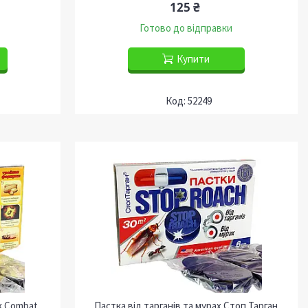
125 ₴
Готово до відправки
Купити
52249
к Combat
Пастка від тарганів та мурах Стоп Тарган