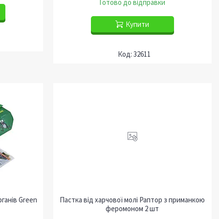
Готово до відправки
Купити
32611
ганів Green
Пастка від харчової молі Раптор з приманкою
феромоном 2 шт