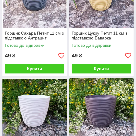
Горщик Сахара Петит 11 см з
Горщик Цукру Петит 11 см з
підставкою Антрацит
підставкою Баварка
Готово до відправки
Готово до відправки
49
49
₴
₴
Купити
Купити