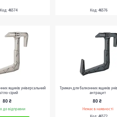
46574
46576
нних ящиків універсальний
Тримач для балконних ящиків ун
вітло-сірий
антрацит
80 ₴
80 ₴
о до відправки
Немає в наявності
46572