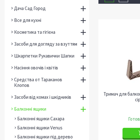
Дача Сад Город
Все для кухні
Косметика та гігієна
Засоби для догляду за взуттям
Шкарпетки Рукавички Шапки
Насіння овочів і квітів
Средства от Тараканов
Клопов
Тримач для балко
Засоби від комах і шкідників
сі
Балконні ящики
Балконні ящики Сахара
Готов
Балконні ящики Venus
Балконні ящики під дерево