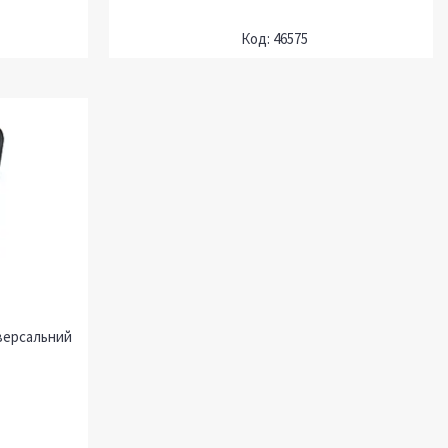
46575
іверсальний