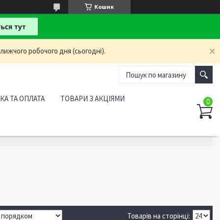
Кошик
лижчого робочого дня (сьогодні).
КА ТА ОПЛАТА
ТОВАРИ З АКЦІЯМИ