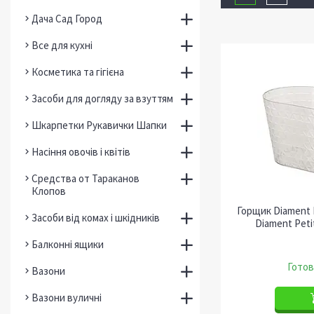
Дача Сад Город
Все для кухні
Косметика та гігієна
Засоби для догляду за взуттям
Шкарпетки Рукавички Шапки
Насіння овочів і квітів
Средства от Тараканов
Клопов
Горщик Diament 
Засоби від комах і шкідників
Diament Peti
Балконні ящики
Готов
Вазони
Вазони вуличні