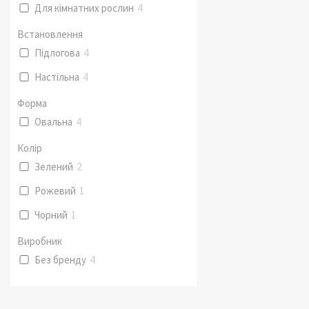
Для кімнатних рослин
4
Встановлення
Підлогова
4
Настільна
4
Форма
Овальна
4
Колір
Зелений
2
Рожевий
1
Чорний
1
Виробник
Без бренду
4