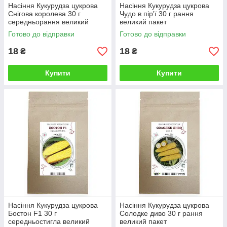
Насіння Кукурудза цукрова
Насіння Кукурудза цукрова
Снігова королева 30 г
Чудо в пір'ї 30 г рання
середньорання великий
великий пакет
пакет
Готово до відправки
Готово до відправки
18
18
₴
₴
Купити
Купити
Насіння Кукурудза цукрова
Насіння Кукурудза цукрова
Бостон F1 30 г
Солодке диво 30 г рання
середньостигла великий
великий пакет