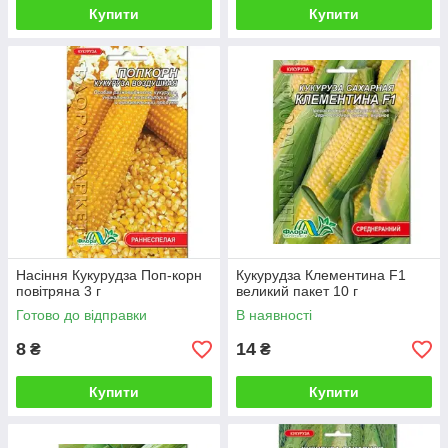
Купити
Купити
Насіння Кукурудза Поп-корн
Кукурудза Клементина F1
повітряна 3 г
великий пакет 10 г
Готово до відправки
В наявності
8
14
₴
₴
Купити
Купити