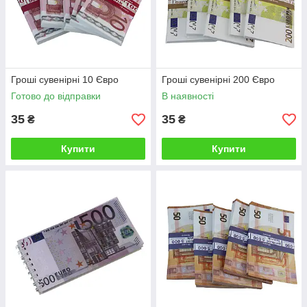
Гроші сувенірні 10 Євро
Гроші сувенірні 200 Євро
Готово до відправки
В наявності
35
35
₴
₴
Купити
Купити