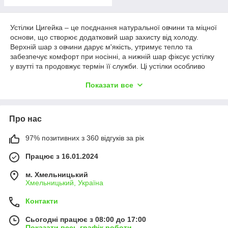
Устілки Цигейка – це поєднання натуральної овчини та міцної
основи, що створює додатковий шар захисту від холоду.
Верхній шар з овчини дарує м'якість, утримує тепло та
забезпечує комфорт при носінні, а нижній шар фіксує устілку
у взутті та продовжує термін її служби. Ці устілки особливо
цінуються взимку: вони запобігають переохолодженню стоп,
Показати все
роблять взуття затишнішим і підходять як для повсякденного,
так і для робочого або прогулянкового взуття. Цигейка -
надійне рішення для тих, хто хоче зберегти ноги в теплі
навіть у сильні морози.
Про нас
97% позитивних з 360 відгуків за рік
Працює з 16.01.2024
м. Хмельницький
Хмельницький, Україна
Контакти
Сьогодні працює з 08:00 до 17:00
Показати весь графік роботи