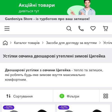
Gardeniya Store - із турботою про ваш затишок!
Каталог товарів
Засоби для догляду за взуттям
Устіл
Устілки овчина двошарові утеплені зимові Цигейка
Двошарові устілки з овчини Цигейка
- тепло та затишок,
які роблять будь-яке зимове взуття максимально
комфортним.
Сортування
0
Фільтри
–52%
–52%