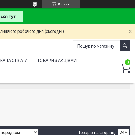
Кошик
лижчого робочого дня (сьогодні).
КА ТА ОПЛАТА
ТОВАРИ З АКЦІЯМИ