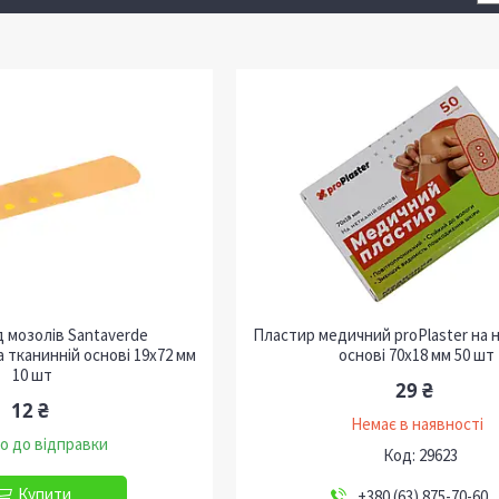
д мозолів Santaverde
Пластир медичний proPlaster на 
 тканинній основі 19х72 мм
основі 70х18 мм 50 шт
10 шт
29 ₴
12 ₴
Немає в наявності
о до відправки
29623
Купити
+380 (63) 875-70-60