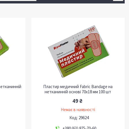
нетканинній
Пластир медичний Fabric Bandage на
нетканинній основі 70х18 мм 100 шт
49 ₴
Немає в наявності
29624
+380 (63) 875-70-60