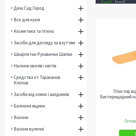
Дача Сад Город
Все для кухні
Косметика та гігієна
Засоби для догляду за взуттям
Шкарпетки Рукавички Шапки
Насіння овочів і квітів
Средства от Тараканов
Клопов
Пластир ві
Засоби від комах і шкідників
бактерицидний на
Балконні ящики
Вазони
Готов
Вазони вуличні