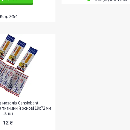
24541
д мозолів Cansinbant
 тканинній основі 19х72 мм
10 шт
12 ₴