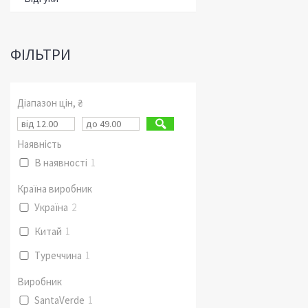
ФІЛЬТРИ
Діапазон цін, ₴
Наявність
В наявності
1
Країна виробник
Україна
2
Китай
1
Туреччина
1
Виробник
SantaVerde
1