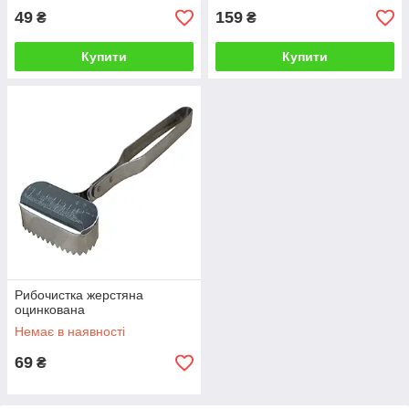
49
159
₴
₴
Купити
Купити
Рибочистка жерстяна
оцинкована
Немає в наявності
69
₴